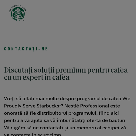
Open 
CONTACTAȚI-NE
Discutați soluții premium pentru cafea
cu un expert în cafea
Vreți să aflați mai multe despre programul de cafea We
Proudly Serve Starbucks®? Nestlé Professional este
onorată să fie distribuitorul programului, fiind aici
pentru a vă ajuta să vă îmbunătățiți oferta de băuturi.
Vă rugăm să ne contactați și un membru al echipei vă
va contacta în scurt timp.