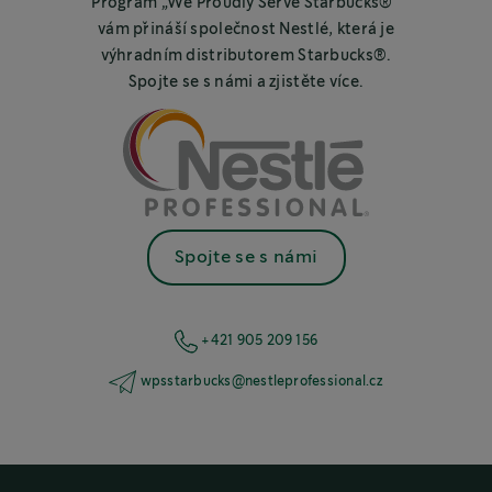
Program „We Proudly Serve Starbucks®“
vám přináší společnost Nestlé, která je
výhradním distributorem Starbucks®.
Spojte se s námi a zjistěte více.
Spojte se s námi
+421 905 209 156
wpsstarbucks@nestleprofessional.cz