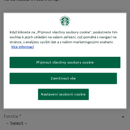
Když kliknete na „Přijmout všechny soubory cookie“, poskytnete tím
Prenume
souhlas k jejich ukládání na vašem zařízení, což pomáhá s navigací na
stránce, s analýzou využití dat a s našimi marketingovými snahami.
Více informací
Nume
Přijmout všechny soubory cookie
Zamítnout vše
Numele companiei
Nastavení souborů cookie
Functia
- Select -