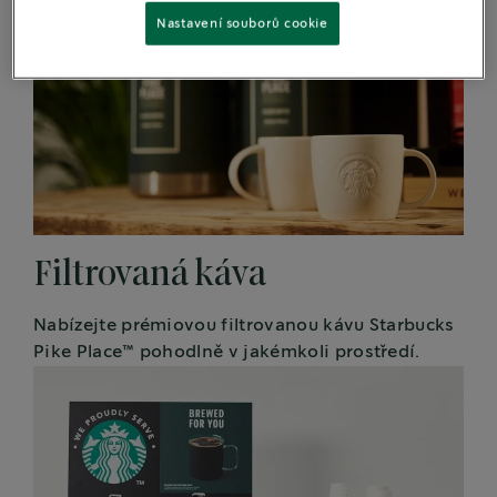
Nastavení souborů cookie
Filtrovaná káva
Nabízejte prémiovou filtrovanou kávu Starbucks
Pike Place™ pohodlně v jakémkoli prostředí.