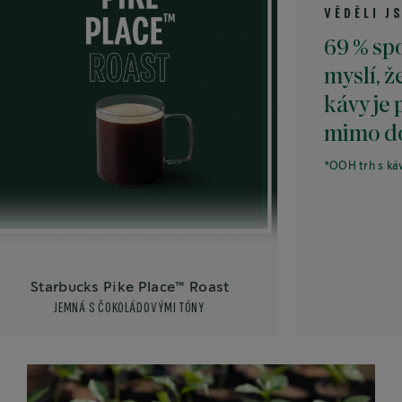
VĚDĚLI JSTE, ŽE
69 % spotřebite
myslí, že chuť 
kávy je při pití
mimo domov dů
*OOH trh s kávou, Kantar
bucks Pike Place™ Roast
EMNÁ S ČOKOLÁDOVÝMI TÓNY