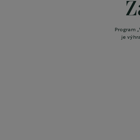
Z
Program „
je výhr