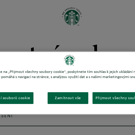
 stránek
te na „Přijmout všechny soubory cookie“, poskytnete tím souhlas k jejich ukládání
ož pomáhá s navigací na stránce, s analýzou využití dat a s našimi marketingovými s
A
í souborů cookie
Zamítnout vše
Přijmout všechny sou
EŠENÍ