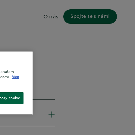
O nás
Spojte se s námi
 na vašem
nahami.
Více
bory cookie