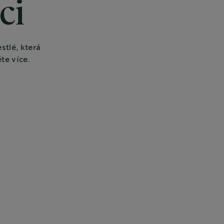
ci
tlé, která
te více.