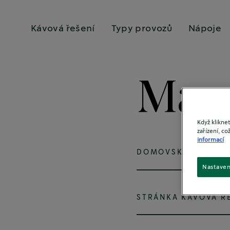
Kávová řešení
Typy provozů
Nápoje
Mapa
Když klikne
zařízení, c
informací
DOMOVSKÁ STRÁNK
Nastaven
STRÁNKA KÁVOVÁ Ř