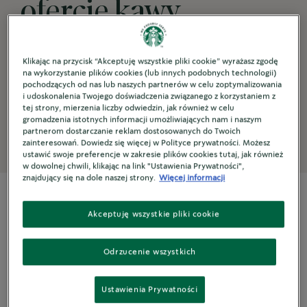
ofercie kawy
premium na każdą
Klikając na przycisk “Akceptuję wszystkie pliki cookie” wyrażasz zgodę
chwilę ich wizyty w
na wykorzystanie plików cookies (lub innych podobnych technologii)
pochodzących od nas lub naszych partnerów w celu zoptymalizowania
i udoskonalenia Twojego doświadczenia związanego z korzystaniem z
hotelu.
tej strony, mierzenia liczby odwiedzin, jak również w celu
gromadzenia istotnych informacji umożliwiających nam i naszym
partnerom dostarczanie reklam dostosowanych do Twoich
zainteresowań. Dowiedz się więcej w Polityce prywatności. Możesz
ustawić swoje preferencje w zakresie plików cookies tutaj, jak również
w dowolnej chwili, klikając na link "Ustawienia Prywatności",
znajdujący się na dole naszej strony.
Więcej informacji
Akceptuję wszystkie pliki cookie
DOPASOWANE
Rozwiązania
Odrzucenie wszystkich
Ustawienia Prywatności
Lobby bary i kawiarnie
W pokoju