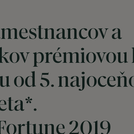
amestnancov a
kov prémiovou
u od 5. najoceň
eta*.
 Fortune 2019