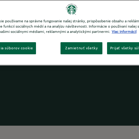
isko
ie používame na správne fungovanie našej stránky, prispôsobenie obsahu a reklám
e funkcií sociálnych médií a na analýzu návštevnosti. Informácie o používaní našej s
iu
našimi sociálnymi médiami, reklamnými a analytickými partnermi.
Viac informácií
ia súborov cookie
Zamietnuť všetky
Prijať všetky s