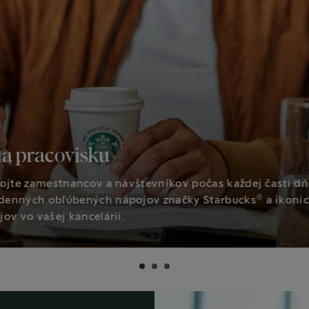
na pracovisku
ojte zamestnancov a návštevníkov počas každej časti dň
®
enných obľúbených nápojov značky Starbucks
a ikoni
ov vo vašej kancelárii.