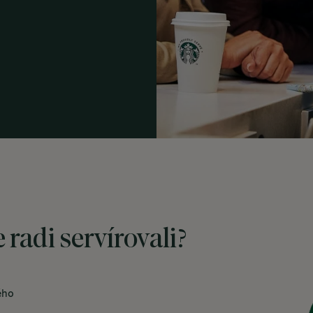
 radi servírovali?
ého