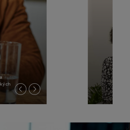
a
ckých