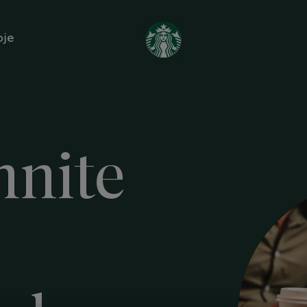
oje
hnite