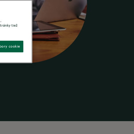
,
tránky tiež
úbory cookie