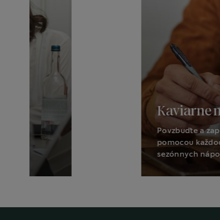
Kaviarne 
Povzbuďte a zap
pomocou každod
sezónnych nápoj