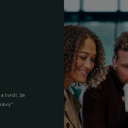
tvrdí, že
 kávy“