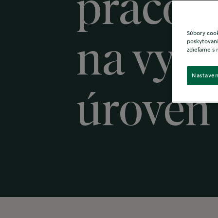
pracov
Súbory cook
poskytovani
na vyšš
zdieľame s 
Nastaven
úroveň