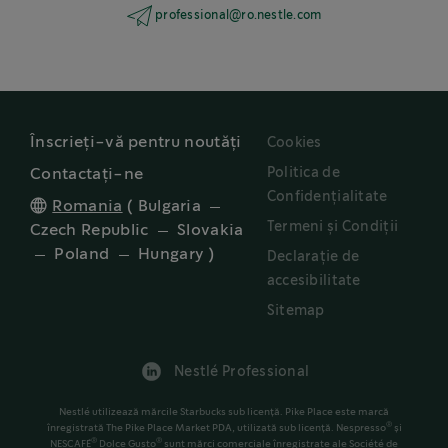
professional@ro.nestle.com
Înscrieți-vă pentru noutăți
Cookies
Politica de
Contactați-ne
Confidențialitate
Romania
(
Bulgaria
Termeni și Condiții
Czech Republic
Slovakia
Poland
Hungary
)
Declarație de
accesibilitate
Sitemap
Nestlé Professional
Nestlé utilizează mărcile Starbucks sub licență. Pike Place este marcă
®
înregistrată The Pike Place Market PDA, utilizată sub licență. Nespresso
și
®
®
NESCAFÉ
Dolce Gusto
sunt mărci comerciale înregistrate ale Société de