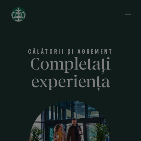
Open 
CĂLĂTORII ȘI AGREMENT
Completați
experiența