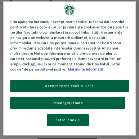
lor preferate
®
Starbucks
în
Prin apăsarea butonului "Accept toate cookie-urile" vă dați acordul
pentru utilizarea cookie-urilor primare și a cookie-urilor care aparțin
timpul zilei.
terților (sau tehnologii similare) în scopul îmbunătățirii experienței
de navigare pe website, a măsurării audienței, a colectării
informațiilor utile care ne permit nouă și partenerilor noștri să vă
oferim reclame adaptate intereselor dumneavoastră. Aflați mai
multe despre Nota de informare privind prelucrarea datelor cu
caracter personal și salvați preferințele dumneavoastră printr-un
simplu click
aici
sau în orice moment, făcând click pe linkul „Setări
cookie” de pe website-ul nostru.
Mai multe informatii
ADAPTAT NEVOILOR
Accept toate cookie-urile
Soluții
Respingeți toate
Setări cookie
Terenuri de golf 
Companii aeriene
Atracții turistice