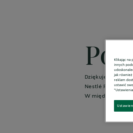
Rozwiązania i oferty
Wyróżnione kanały
Por
Klikając na
innych podo
udoskonalen
jak również
Dziękujemy za za
reklam dost
ustawić swoj
Nestlé Professiona
"Ustawienia
W międzyczasie, 
Ustawien