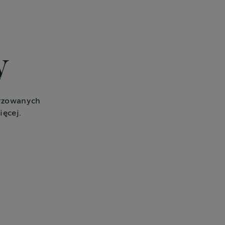
y
ryzowanych
ięcej.