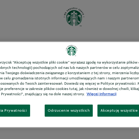
Napoje
ozmawiajm
 przycisk “Akceptuję wszystkie pliki cookie” wyrażasz zgodę na wykorzystanie plików 
bnych technologii) pochodzących od nas lub naszych partnerów w celu zoptymaliz
ia Twojego doświadczenia związanego z korzystaniem z tej strony, mierzenia liczby
 w celu gromadzenia istotnych informacji umożliwiających nam i naszym partnero
interesowanie programem We Proudly Serve Starbu
osowanych do Twoich zainteresowań. Dowiedz się więcej w Polityce prywatności.
e preferencje w zakresie plików cookies tutaj, jak również w dowolnej chwili, klikaj
l wkrótce się z Tobą skontaktuje.
 Prywatności", znajdujący się na dole naszej strony.
Więcej informacji
zapraszamy na
naszą stronę internetową
po więcej 
ia Prywatności
Odrzucenie wszystkich
Akceptuję wszystkie 