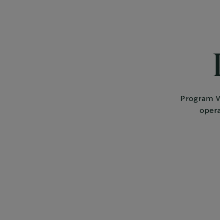
Program W
opera